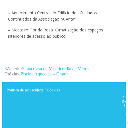
– Aquecimento Central do Edificio dos
Cuidados
Continuados da Associação “A Anta”.
– Mosteiro Flor da Rosa
. C
limatização dos espaços
interiores de acesso ao publico
Anterior
Santa Casa da Misericórdia de Veiros
Próximo
Piscina Aquecida – Crato
Política de privacidade / Cookies
All
Res
So
2
Po