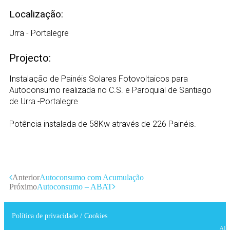
Localização:
Urra - Portalegre
Projecto:
Instalação de Painéis Solares Fotovoltaicos para
Autoconsumo realizada no C.S. e Paroquial de Santiago
de Urra -Portalegre
Potência instalada de 58Kw através de 226 Painéis.
Anterior
Autoconsumo com Acumulação
Próximo
Autoconsumo – ABAT
Política de privacidade / Cookies
All